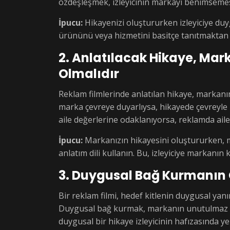
özdeşleşmek, izleyicinin markayı benimsemes
İpucu:
Hikayenizi oluştururken izleyiciye du
ürününü veya hizmetini basitçe tanıtmaktan ç
2. Anlatılacak Hikaye, Mar
Olmalıdır
Reklam filmlerinde anlatılan hikaye, markanın
marka çevreye duyarlıysa, hikayede çevreyle i
aile değerlerine odaklanıyorsa, reklamda aile
İpucu:
Markanızın hikayesini oluştururken, ma
anlatım dili kullanın. Bu, izleyiciye markanın ki
3. Duygusal Bağ Kurmanın
Bir reklam filmi, hedef kitlenin duygusal yanı
Duygusal bağ kurmak, markanın unutulmaz olm
duygusal bir hikaye izleyicinin hafızasında