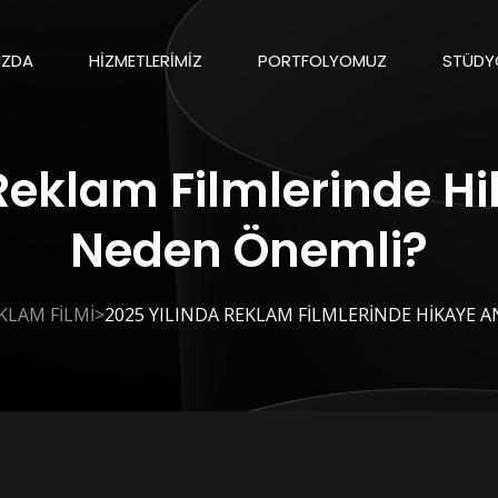
IZDA
HIZMETLERIMIZ
PORTFOLYOMUZ
STÜDYO
Reklam Filmlerinde H
Neden Önemli?
>
KLAM FILMI
2025 YILINDA REKLAM FILMLERINDE HIKAYE 