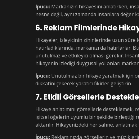
İpucu:
Markanızın hikayesini anlatırken, ins
nesne değil, aynı zamanda insanlara değer kat
6. Reklam Filmlerinde Hikay
Hikayeler, izleyicinin zihinlerinde uzun süre 
hatırladıklarında, markanızı da hatırlarlar. 
unutulmaz ve etkileyici olması gerekir. İnsan
hikayenin izlediği duygusal yol onları markanız
İpucu:
Unutulmaz bir hikaye yaratmak için orij
dikkatini çekecek yaratıcı fikirler geliştirin.
7. Etkili Görsellerle Destekl
Hikaye anlatımını görsellerle desteklemek, re
işitsel öğelerin uyumlu bir şekilde birleştiği r
aktarılır. Hikayenizdeki her sahne, anlatmak i
İpucu:
Reklamınızda görsellerin ve müziklerin