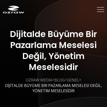
Dijitalde Büyüme Bir
Pazarlama Meselesi
Değil, Yönetim
Meselesidir
>
>
>
OZRAW MEDIA
BLOG
GENEL
DIJITALDE BÜYÜME BIR PAZARLAMA MESELESI DEĞIL,
YÖNETIM MESELESIDIR