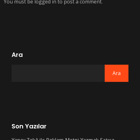
You must be
logged in
to post a comment.
Ara
Ara
Son Yazılar
Yapay Zekâ ile Reklam Metni Yazmak Satışa