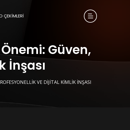
 ÇEKIMLERI
n Önemi: Güven,
ik İnşası
OFESYONELLIK VE DIJITAL KIMLIK İNŞASI