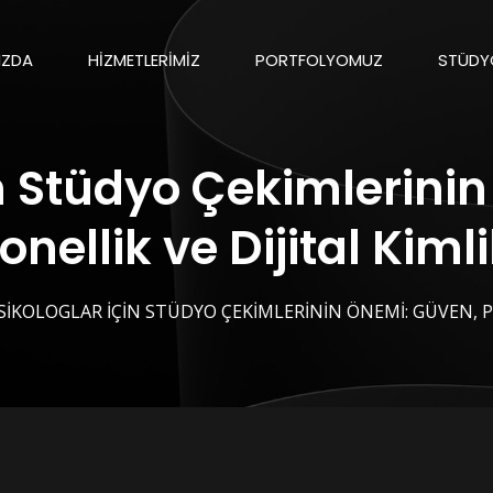
IZDA
HIZMETLERIMIZ
PORTFOLYOMUZ
STÜDYO
in Stüdyo Çekimlerini
nellik ve Dijital Kiml
SIKOLOGLAR İÇIN STÜDYO ÇEKIMLERININ ÖNEMI: GÜVEN, PR