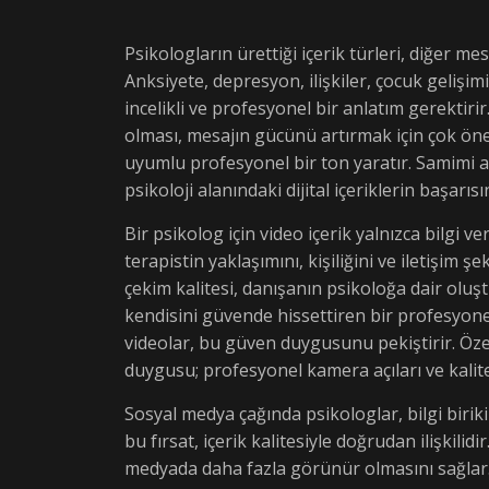
Psikologların ürettiği içerik türleri, diğer 
Anksiyete, depresyon, ilişkiler, çocuk gelişim
incelikli ve profesyonel bir anlatım gerektiri
olması, mesajın gücünü artırmak için çok önem
uyumlu profesyonel bir ton yaratır. Samimi 
psikoloji alanındaki dijital içeriklerin başarısı
Bir psikolog için video içerik yalnızca bilgi
terapistin yaklaşımını, kişiliğini ve iletişim
çekim kalitesi, danışanın psikoloğa dair oluş
kendisini güvende hissettiren bir profesyonell
videolar, bu güven duygusunu pekiştirir. Öze
duygusu; profesyonel kamera açıları ve kalit
Sosyal medya çağında psikologlar, bilgi biriki
bu fırsat, içerik kalitesiyle doğrudan ilişkili
medyada daha fazla görünür olmasını sağlar.