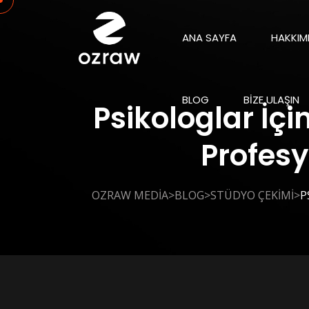
ANA SAYFA
HAKKIM
BLOG
BIZE ULAŞIN
Psikologlar İç
Profesyo
>
>
>
OZRAW MEDIA
BLOG
STÜDYO ÇEKIMI
P