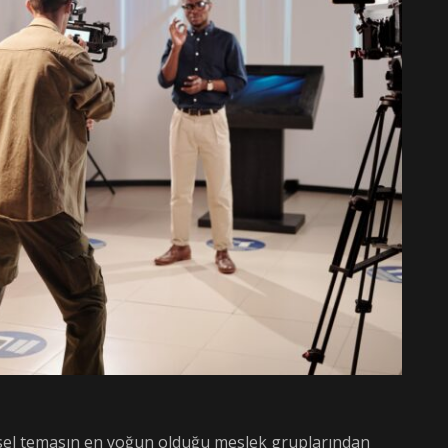
işisel temasın en yoğun olduğu meslek gruplarından