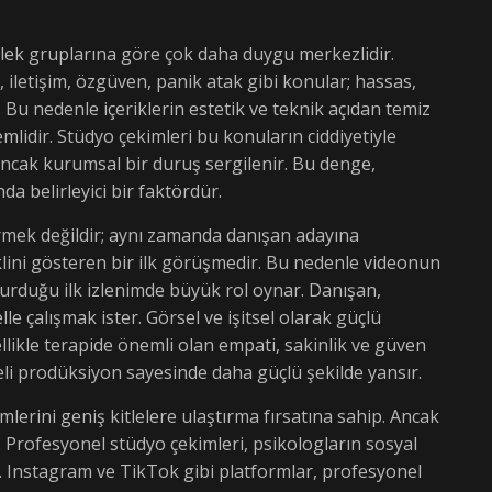
meslek gruplarına göre çok daha duygu merkezlidir.
i, iletişim, özgüven, panik atak gibi konular; hassas,
r. Bu nedenle içeriklerin estetik ve teknik açıdan temiz
lidir. Stüdyo çekimleri bu konuların ciddiyetiyle
ancak kurumsal bir duruş sergilenir. Bu denge,
nda belirleyici bir faktördür.
 vermek değildir; aynı zamanda danışan adayına
 şeklini gösteren bir ilk görüşmedir. Bu nedenle videonun
turduğu ilk izlenimde büyük rol oynar. Danışan,
e çalışmak ister. Görsel ve işitsel olarak güçlü
llikle terapide önemli olan empati, sakinlik ve güven
eli prodüksiyon sayesinde daha güçlü şekilde yansır.
mlerini geniş kitlelere ulaştırma fırsatına sahip. Ancak
dir. Profesyonel stüdyo çekimleri, psikologların sosyal
 Instagram ve TikTok gibi platformlar, profesyonel